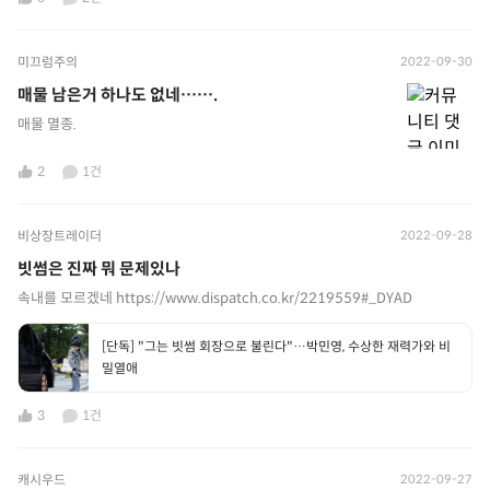
미끄럼주의
2022-09-30
매물 남은거 하나도 없네…….
매물 멸종.
2
1건
비상장트레이더
2022-09-28
빗썸은 진짜 뭐 문제있나
속내를 모르겠네 https://www.dispatch.co.kr/2219559#_DYAD
[단독] "그는 빗썸 회장으로 불린다"…박민영, 수상한 재력가와 비
밀열애
3
1건
캐시우드
2022-09-27