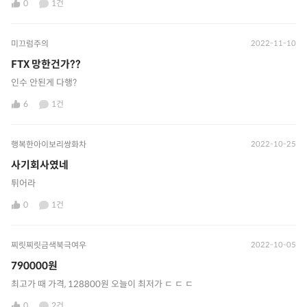
0
1건
미끄럼주의
2022-11-10
FTX 망한건가??
인수 안된게 다행?
6
1건
행복한아이보리쌍화차
2022-10-25
사기회사였네
튀어라
0
1건
찌릿찌릿금색북극여우
2022-10-05
790000원
최고가 때 가격, 128800원 오늘이 최저가 ㄷ ㄷ ㄷ
0
2건