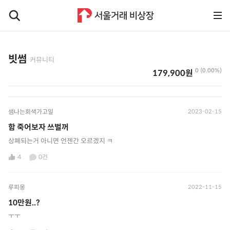
빗썸
커뮤니티
0 (0.00%)
179,900원
샘나는회색가고일
2023-02-15
함 죽어보자 쓰벌꺼
상폐되는거 아니면 언젠간 오르겠지 ㅋ
4
0건
루피몽
2022-11-15
10만원..?
ㅜㅜ