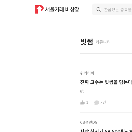
빗썸
커뮤니티
위키티비
진짜 고수는 빗썸을 담는
🫡
1
7건
CB걸면DG
사상 최저가 58,500원~