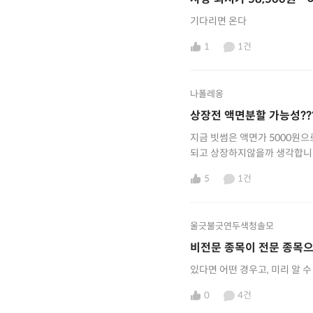
기다리면 온다
1
1건
나폴레옹
상장전 액면분할 가능성??
지금 빗썸은 액면가 5000원
되고 상장하지않을까 생각합니다~ 그럼 지금주가의 10분의1 14,0
약 상장전 무상증자 해준다면 더욱좋고요~ 많은 미션이 
5
1건
금주가는 가치대비 현저희 낮다
대해봅니다~^^
울긋불긋연두색청솔모
비전문 종목이 전문 종목으
있다면 어떤 경우고, 미리 알 수
0
4건