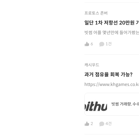
프로토스 존버
일단 1차 저항선 20만원
빗썸 어플 몇년만에 들어가봤는
6
1건
캐시우드
과거 점유율 회복 가능?
https://www.khgames.co.k
빗썸 거래량, 수
2
4건