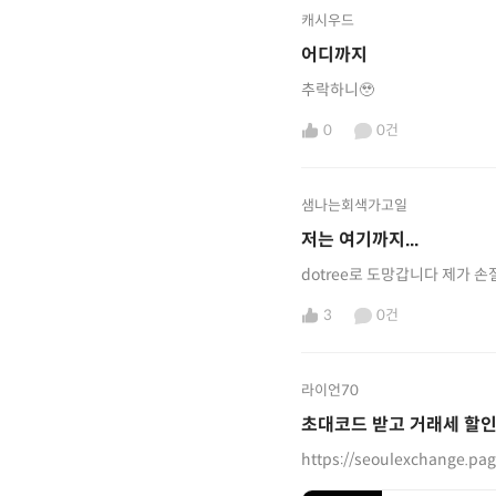
캐시우드
어디까지
추락하니🥹
0
0건
샘나는회색가고일
저는 여기까지...
dotree로 도망갑니다 제가
3
0건
라이언70
초대코드 받고 거래세 할인
https://seoulexchange.pa