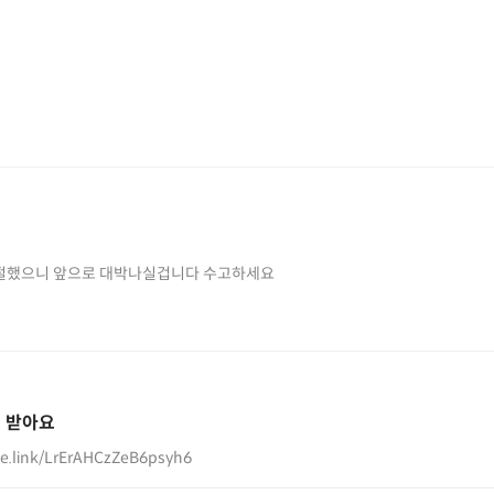
 손절했으니 앞으로 대박나실겁니다 수고하세요
 받아요
ge.link/LrErAHCzZeB6psyh6