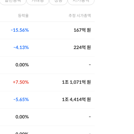
일반종목
거래량
상승
시가총액
등락율
추정 시가총액
15.56%
167억 원
4.13%
224억 원
0.00%
-
7.50%
1조 1,071억 원
5.65%
1조 4,414억 원
0.00%
-