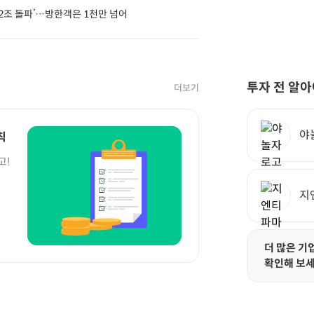
 2조 돌파’…방한객은 1천만 넘어
투자 전 알아
더보기
야
칙
고!
지
더 많은 기
확인해 보세