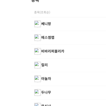
종목
종목(조회순)
쎄니팡
에스엠랩
비바리퍼블리카
컬리
야놀자
두나무