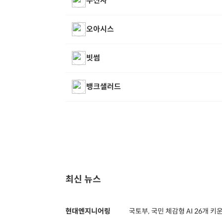
무신사
오아시스
빗썸
뱅크샐러드
최신 뉴스
현대엔지니어링
국토부, 국민 체감형 AI 26개 