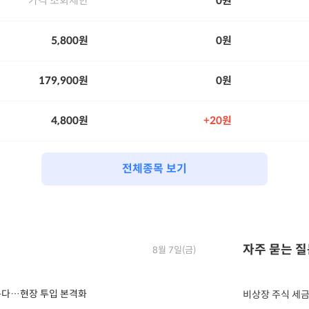
가격 조회제한
0원
5,800원
0원
179,900원
0원
4,800원
20원
전체종목 보기
자주 묻는 
8월 7일(금)
키운다…현장 투입 본격화
비상장 주식 세금