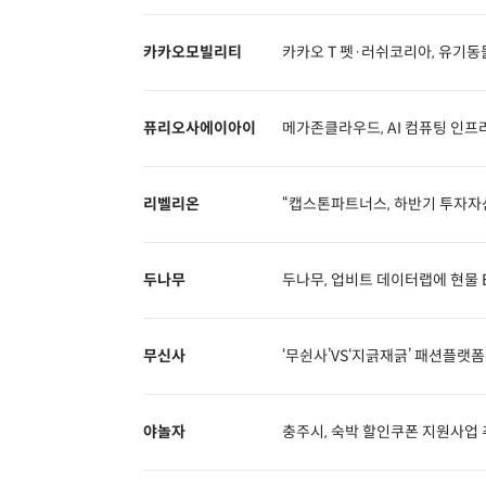
카카오모빌리티
카카오 T 펫·러쉬코리아, 유기동
퓨리오사에이아이
메가존클라우드, AI 컴퓨팅 인프
리벨리온
“캡스톤파트너스, 하반기 투자자산
두나무
두나무, 업비트 데이터랩에 현물 
무신사
‘무쉰사’VS‘지긁재긁’ 패션플랫폼
야놀자
충주시, 숙박 할인쿠폰 지원사업 추