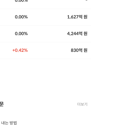
0.00%
-
0.00%
1,627억 원
0.00%
4,244억 원
0.42%
830억 원
질문
더보기
 내는 방법