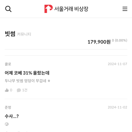
빗썸
커뮤니티
0 (0.00%)
179,900원
클로
2024-11-07
어제 코베 31% 올랐는데
두나무 빗썸 엉덩이 무겁네 ㅎ
0
1건
준멍
2024-11-02
수사...?
🥲