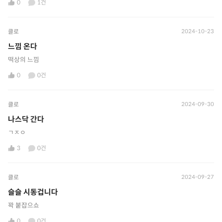
0
1건
클로
2024-10-23
느낌 온다
떡상의 느낌
0
0건
클로
2024-09-30
나스닥 간다
ㄱㅈㅇ
3
0건
클로
2024-09-27
슬슬 시동겁니다
꽉 붙잡으쇼
0
0건