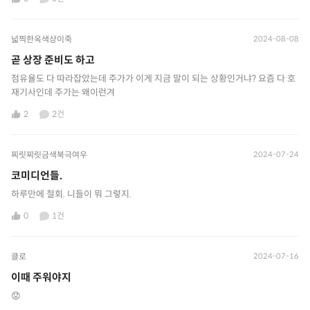
넓찍한옥색상이죽
2024-08-08
곧 상장 준비도 하고
점유율도 다 따라잡았는데 주가가 이게 지금 말이 되는 상황인거냐? 요즘 다 호
재기사인데 주가는 왜이런겨
2
2건
찌릿찌릿금색북극여우
2024-07-24
코미디언들.
하루만에 철회. 니들이 뭐 그렇지.
0
1건
클로
2024-07-16
이때 주워야지
😟