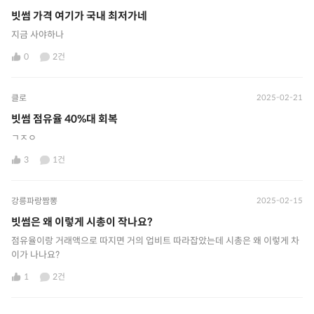
빗썸 가격 여기가 국내 최저가네
지금 사야하나
0
2건
클로
2025-02-21
빗썸 점유율 40%대 회복
ㄱㅈㅇ
3
1건
강릉파랑짬뽕
2025-02-15
빗썸은 왜 이렇게 시총이 작나요?
점유율이랑 거래액으로 따지면 거의 업비트 따라잡았는데 시총은 왜 이렇게 차
이가 나나요?
1
2건