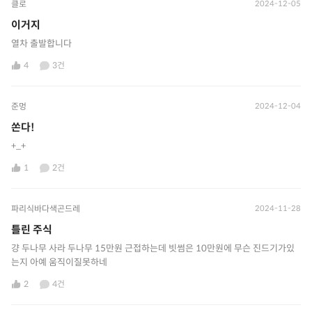
클로
2024-12-05
이거지
열차 출발합니다
4
3건
준멍
2024-12-04
쏜다!
+_+
1
2건
파리식바다색곤드레
2024-11-28
틀린 주식
걍 두나무 사라 두나무 15만원 근접하는데 빗썸은 10만원에 무슨 진드기가있
는지 아예 움직이질못하네
2
4건