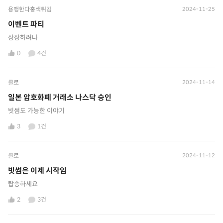
용맹한다홍색튀김
2024-11-25
이벤트 파티
상장하려나
0
4건
클로
2024-11-14
일본 암호화폐 거래소 나스닥 승인
빗썸도 가능한 이야기
3
1건
클로
2024-11-12
빗썸은 이제 시작임
탑승하세요
2
3건