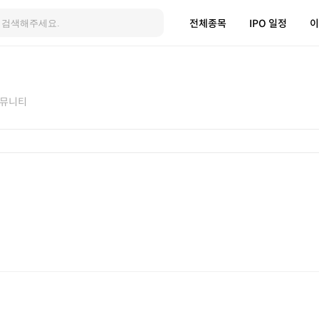
전체종목
IPO 일정
이
뮤니티