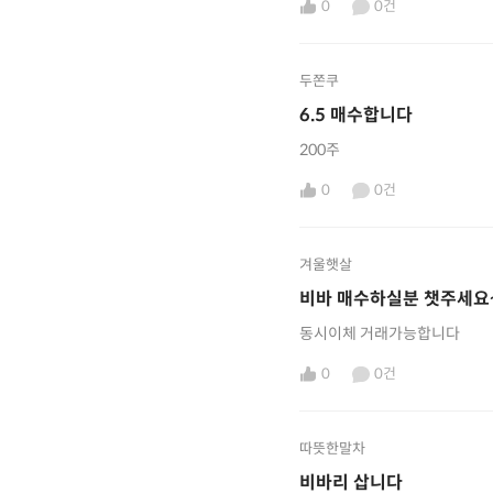
0
0건
두쫀쿠
6.5 매수합니다
200주
0
0건
겨울햇살
비바 매수하실분 챗주세요
동시이체 거래가능합니다
0
0건
따뜻한말차
비바리 삽니다