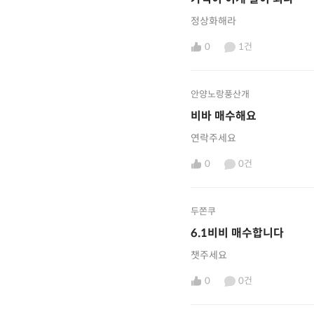
정상화해라
0
1건
안양노랑풍산개
비바 매수해요
연락주세요
0
0건
두쫀쿠
6.1비비 매수합니다
챗주세요
0
0건