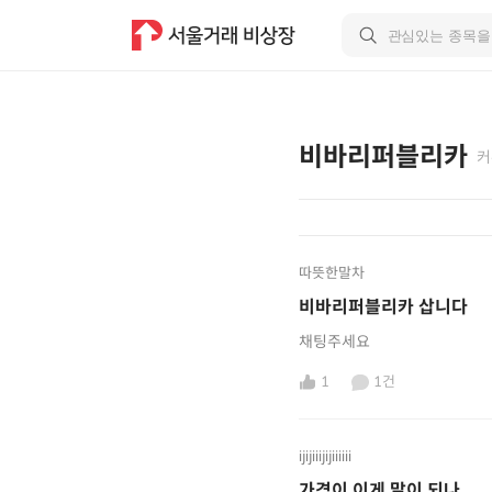
비바리퍼블리카
커
따뜻한말차
비바리퍼블리카 삽니다
채팅주세요
1
1건
ijijiiijijiiiiii
가격이 이게 말이 되나