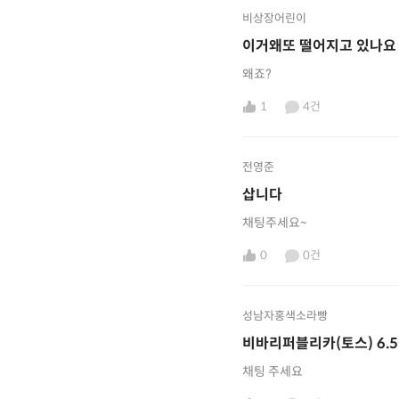
비상장어린이
이거왜또 떨어지고 있나요
왜죠?
1
4건
전영준
삽니다
채팅주세요~
0
0건
성남자홍색소라빵
비바리퍼블리카(토스) 6.
채팅 주세요