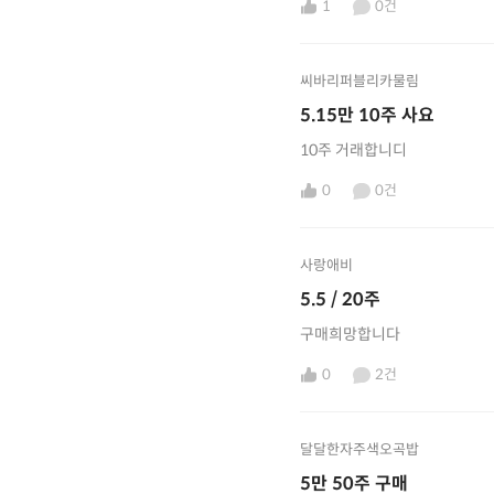
1
0건
씨바리퍼블리카물림
5.15만 10주 사요
10주 거래합니디
0
0건
사랑애비
5.5 / 20주
구매희망합니다
0
2건
달달한자주색오곡밥
5만 50주 구매