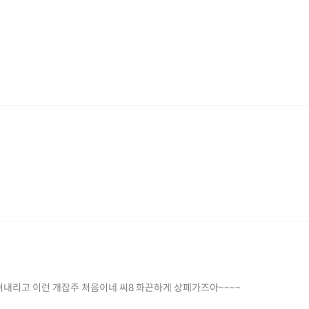
고 내려도 쳐내리고 이런 개잡주 처음이네 씨8 화끈하게 상폐가즈아~~~~