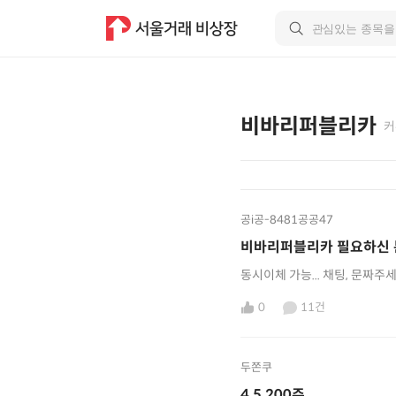
비바리퍼블리카
커
공i공-8481공공47
비바리퍼블리카 필요하신 
동시이체 가능... 채팅, 문짜주
0
11건
두쫀쿠
4.5 200주