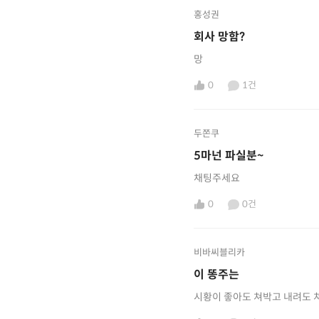
홍성권
회사 망함?
망
0
1건
두쫀쿠
5마넌 파실분~
채팅주세요
0
0건
비바씨블리카
이 똥주는
시황이 좋아도 쳐박