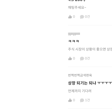
채팅주세요~
0
0건
ijijiiijijiiiiii
ㅋㅋㅋ
0
0건
번쩍번쩍금색편육
상장 되기는 되냐 ㅜㅜㅜ
언제까지 기다려
0
1건