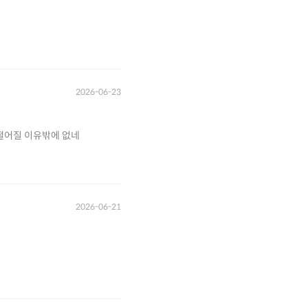
2026-06-23
시장이 상황이 좋으면 상장 회사로 돈이 쏠려서 떨구고 주식 시장이 상황이 안좋으면 안좋으니까 떨구고 떨어질 이유밖에 없네
2026-06-21