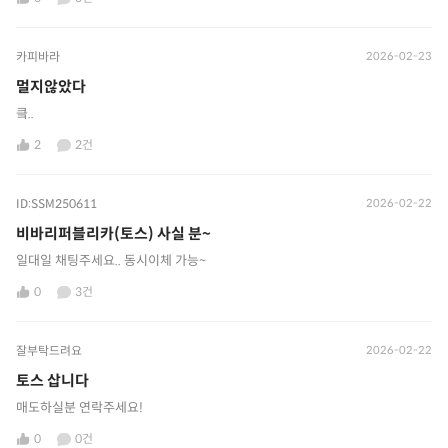
카피바라
2026-02-23
멀지않았다
킄..
2
2건
ID:SSM250611
2026-02-22
비바리퍼블리카(토스) 사실 분~
일대일 채팅주세요.. 동시이체 가능~
0
3건
잘부탁드려요
2026-02-22
토스 삽니다
매도하실분 연락주세요!
0
0건