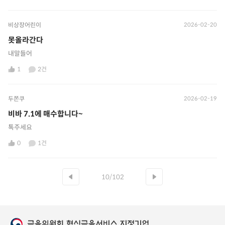
비상장어린이
2026-02-20
못올라간다
내말들어
1
2건
두쫀쿠
2026-02-19
비바 7.1에 매수합니다~
톡주세요
0
1건
10/102