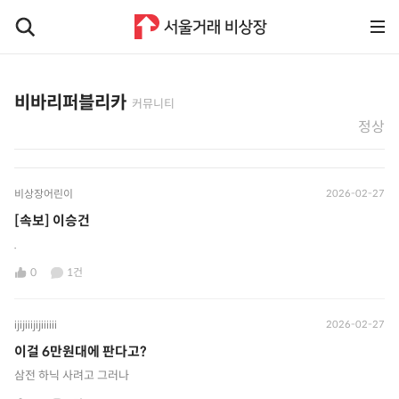
비바리퍼블리카
커뮤니티
정상
비상장어린이
2026-02-27
[속보] 이승건
.
0
1건
ijijiiijijiiiiii
2026-02-27
이걸 6만원대에 판다고?
삼전 하닉 사려고 그러나