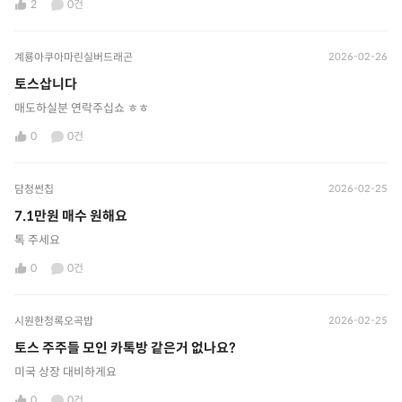
2
0건
계룡아쿠아마린실버드래곤
2026-02-26
토스삽니다
매도하실분 연락주십쇼 ㅎㅎ
0
0건
담청썬칩
2026-02-25
7.1만원 매수 원해요
톡 주세요
0
0건
시원한청록오곡밥
2026-02-25
토스 주주들 모인 카톡방 같은거 없나요?
미국 상장 대비하게요
0
0건