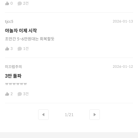
0
2건
tjcc5
2026-01-13
야놀자 이제 시작
조만간 5~6만원대는 회복할듯
3
1건
미끄럼주의
2026-01-12
3만 돌파
ㅠㅠㅠㅠㅠㅠ
2
3건
1/21