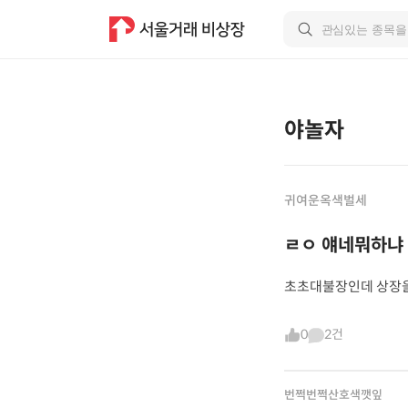
야놀자
귀여운옥색벌세
ㄹㅇ 얘네뭐하냐
초초대불장인데 상장
0
2건
번쩍번쩍산호색깻잎