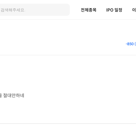
전체종목
IPO 일정
이
-850 
을 절대안하네