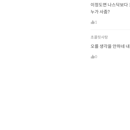
이정도면 나스닥보다 
누가 사줌?
1
초콜릿사탕
오를 생각을 안하네 
0