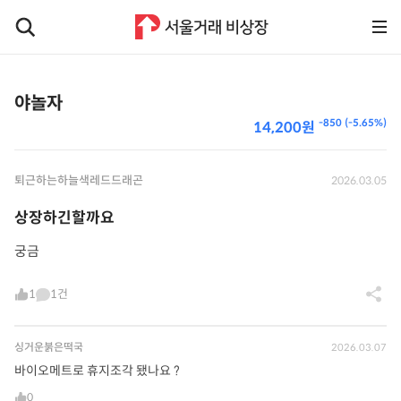
야놀자
-850 (-5.65%)
14,200원
퇴근하는하늘색레드드래곤
2026.03.05
상장하긴할까요
궁금
1
1건
싱거운붉은떡국
2026.03.07
바이오메트로 휴지조각 됐나요 ?
0