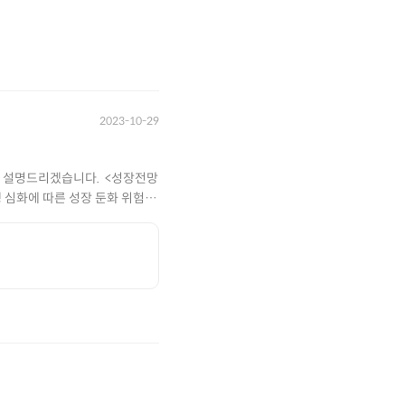
2023-10-29
설명드리겠습니다. ​ <성장전망
경쟁 심화에 따른 성장 둔화 위험 2.
8%eb%a6%ad%ec%8a%a4-
-