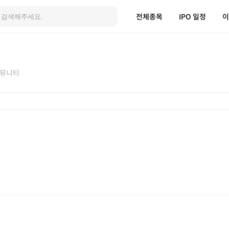
전체종목
IPO 일정
이
뮤니티