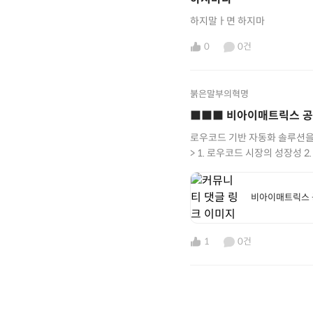
하지말ㅏ면 하지마
0
0건
붉은말부의혁명
■■■ 비아이매트릭스 공모
로우코드 기반 자동화 솔루션을
> 1. 로우코드 시장의 성장성 2.
외주인력 수급관련 위험​ ​ ​
https://redhorseblog
비아이매트릭스 공모
%ea%b3%b5%eb%aa%a8
%ec%a0%84%eb%a7%9d
1
0건