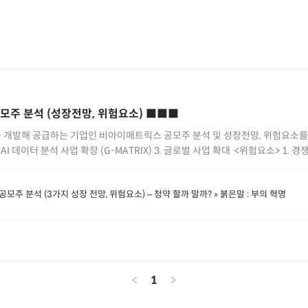
주 분석 (성장전망, 위험요소) ■■■
 개발해 공급하는 기업인 비아이매트릭스 공모주 분석 및 성장전망, 위험요소를 
 AI 데이터 분석 사업 확장 (G-MATRIX) 3. 글로벌 사업 확대 ​ <위험요소> 1. 
.co.kr/%eb%b9%84%ec%95%84%ec%9d%b4%eb%a7%a4%ed%8a%b
주 분석 (3가지 성장 전망, 위험요소) – 청약 할까 말까? » 붉은말 : 부의 혁명
%ec%a3%bc-%eb%b6%84%ec%84%9d-%ec%84%b1%ec%9e%a5
-%ec%9c%84%ed%97%98%ec%9a%94%ec%86%8c/
<
1
>