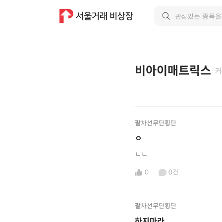
비아이매트릭스
커
팔차선무단횡단
ㅇ
ㄴㄴ
0
0건
팔차선무단횡단
하지마라