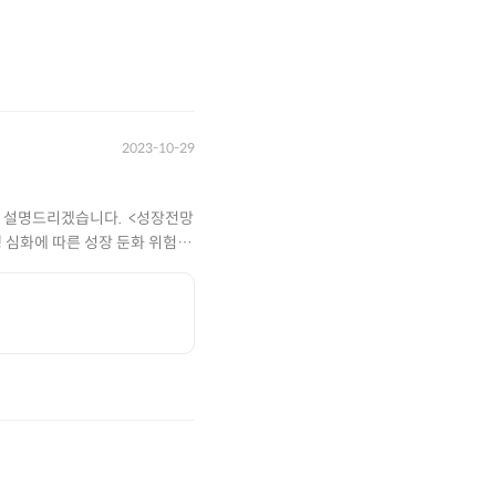
2023-10-29
설명드리겠습니다. ​ <성장전망
경쟁 심화에 따른 성장 둔화 위험 2.
8%eb%a6%ad%ec%8a%a4-
-