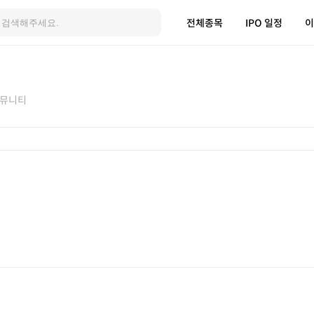
전체종목
IPO 일정
이
뮤니티