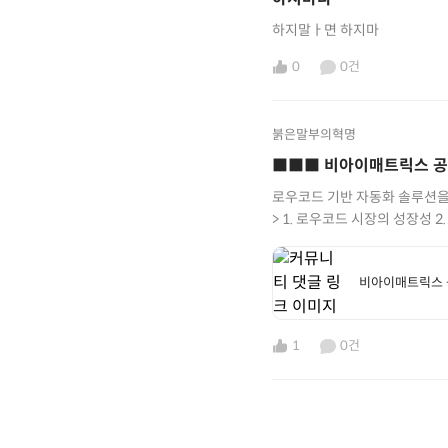
하지말ㅏ면 하지마
0
0건
붉은말부의혁명
■■■ 비아이매트릭스 공모
로우코드 기반 자동화 솔루션을
> 1. 로우코드 시장의 성장성 2.
외주인력 수급관련 위험​ ​ ​
https://redhorseblog
비아이매트릭스 공모
%ea%b3%b5%eb%aa%a8
%ec%a0%84%eb%a7%9d
1
0건