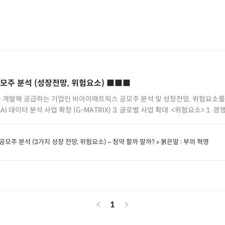
주 분석 (성장전망, 위험요소) ■■■
 개발해 공급하는 기업인 비아이매트릭스 공모주 분석 및 성장전망, 위험요소를 
 AI 데이터 분석 사업 확장 (G-MATRIX) 3. 글로벌 사업 확대 ​ <위험요소> 1. 
.co.kr/%eb%b9%84%ec%95%84%ec%9d%b4%eb%a7%a4%ed%8a%b
주 분석 (3가지 성장 전망, 위험요소) – 청약 할까 말까? » 붉은말 : 부의 혁명
%ec%a3%bc-%eb%b6%84%ec%84%9d-%ec%84%b1%ec%9e%a5
-%ec%9c%84%ed%97%98%ec%9a%94%ec%86%8c/
<
1
>