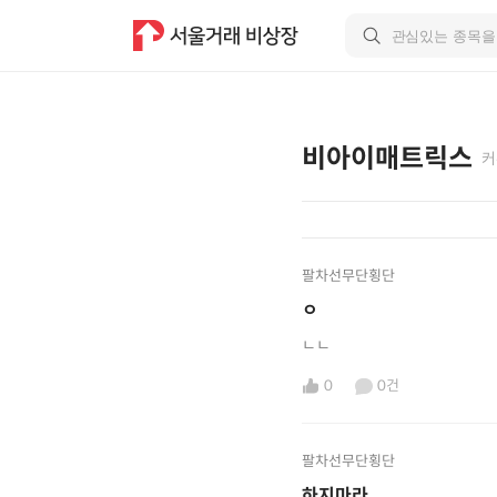
비아이매트릭스
커
팔차선무단횡단
ㅇ
ㄴㄴ
0
0건
팔차선무단횡단
하지마라