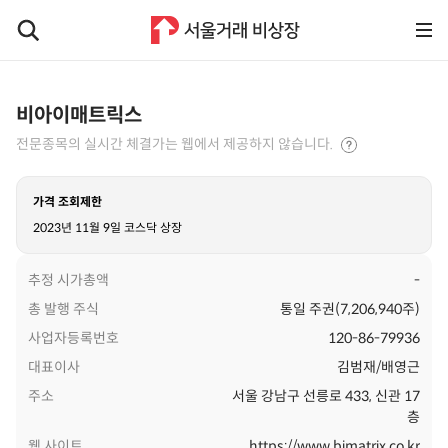
비아이매트릭스
전문종목의 실시간 체결가는 웹에서 제공하지 않습니다.
가격 조회제한
2023년 11월 9일 코스닥 상장
추정 시가총액
-
총 발행 주식
통일 주권(7,206,940주)
사업자등록번호
120-86-79936
대표이사
김범재/배영근
주소
서울 강남구 선릉로 433, 신관 17
층
웹 사이트
https://www.bimatrix.co.kr