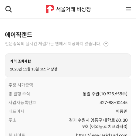
에이직랜드
전문종목의 실시간 체결가는 웹에서 제공하지 않습니다.
가격 조회제한
2023년 11월 13일 코스닥 상장
추정 시가총액
-
총 발행 주식
통일 주권(10,925,658주)
사업자등록번호
427-88-00445
대표이사
이종민
주소
경기 수원시 영통구 대학로 60, 30
9호 (이의동,리치프라자3)
웹 사이트
https://www.asicland.com