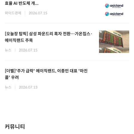
효율 AI 반도체 개...
와이드경제
|
2026.07.15
[오늘장 탑픽] 삼성 파운드리 흑자 전환…가온칩스·
에이직랜드 주목
뉴스
|
2026.07.15
[더벨]'주가 급락' 에이직랜드, 이종민 대표 '마진
콜' 우려
뉴스
|
2026.07.13
커뮤니티