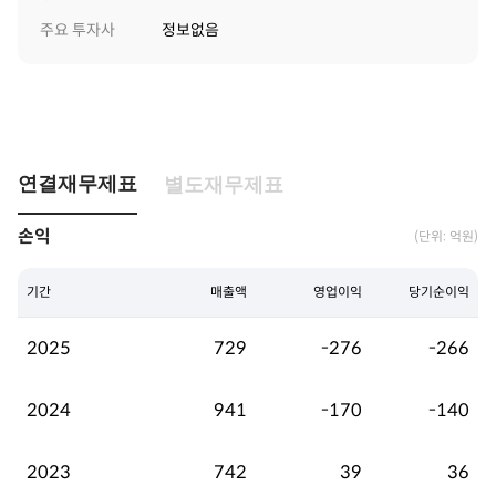
주요 투자사
정보없음
연결재무제표
별도재무제표
손익
(단위: 억원)
기간
매출액
영업이익
당기순이익
2025
729
-276
-266
2024
941
-170
-140
2023
742
39
36