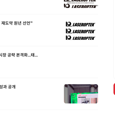
 재도약 원년 선언"
 공략 본격화...태...
 성과 공개