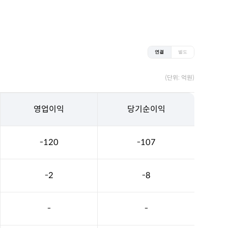
연결
별도
(단위: 억원)
영업이익
당기순이익
-120
-107
-2
-8
-
-