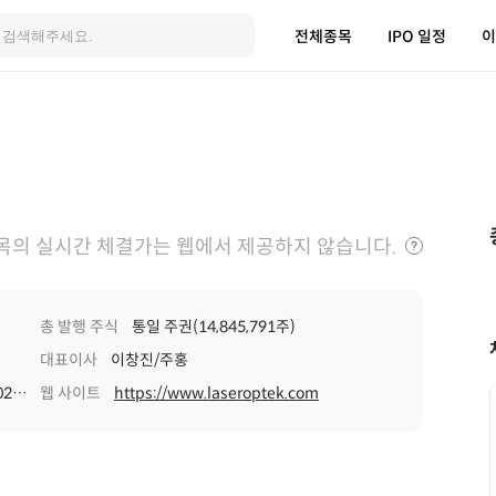
전체종목
IPO 일정
이
목의 실시간 체결가는 웹에서 제공하지 않습니다.
총 발행 주식
통일 주권(14,845,791주)
대표이사
이창진/주홍
경기 성남시 중원구 갈마치로 245, 1401호, 1402호, 1403호, 1404호 (상대원동,성남아이파크디어반)
웹 사이트
https://www.laseroptek.com