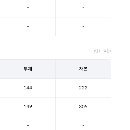
-
-
-
-
(단위: 억원)
부채
자본
144
222
149
305
-
-