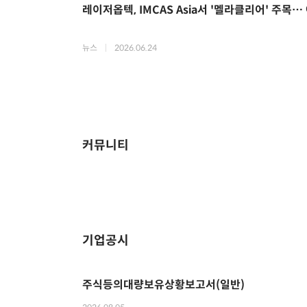
레이저옵텍, IMCAS Asia서 '멜라클리어' 주목
뉴스
|
2026.06.24
커뮤니티
기업공시
주식등의대량보유상황보고서(일반)