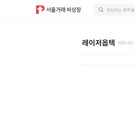
레이저옵텍
커뮤니티