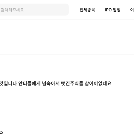
전체종목
IPO 일정
이
것입니다 안티들에게 넘속아서 뺏긴주식들 참어이없네요
요