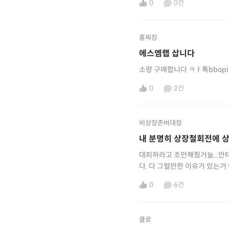
0
0건
홍짜장
에스엠랩 삽니다
소량 구매합니다 ㅋㅏ톡bbopi
0
2건
비상장존버대장
내 분명히 상장철회전에 
대피하라고 조언해줬거늘...안
다. 다 그럴만한 이유가 있는
걸 예측하고 늬들이 욕하더라도
0
6건
클로