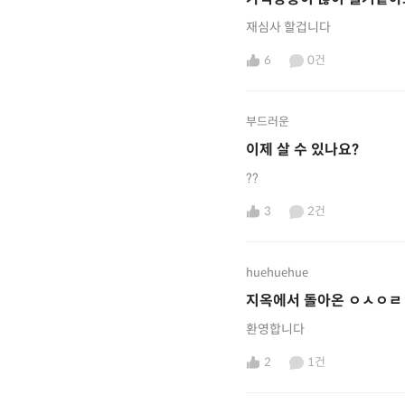
재심사 할겁니다
6
0건
부드러운
이제 살 수 있나요?
??
3
2건
huehuehue
지옥에서 돌아온 ㅇㅅㅇㄹ
환영합니다
2
1건