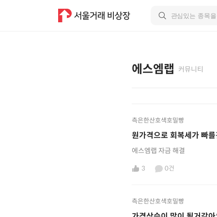
에스엠랩
커뮤니티
측은한산호색호밀빵
원가격으로 회복세가 빠를
에스엠랩 자금 해결
3
0건
측은한산호색호밀빵
가격상승이 많이 될거같아