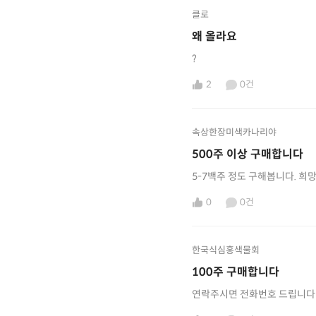
클로
왜 올라요
?
2
0건
속상한장미색카나리야
500주 이상 구매합니다
5-7백
0
0건
한국식심홍색물회
100주 구매합니다
연락주시면 전화번호 드립니다 