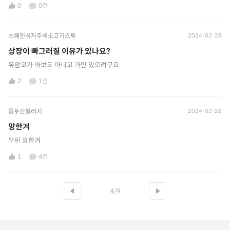
0
0건
스페인식자주색소고기스튜
2024-02-28
상장이 빠그러질 이유가 있나요?
유암코가 바보도 아니고 가만 있으려구요.
2
1건
용두산벌러지
2024-02-28
망한겨
우린 망한겨
1
4건
4/9