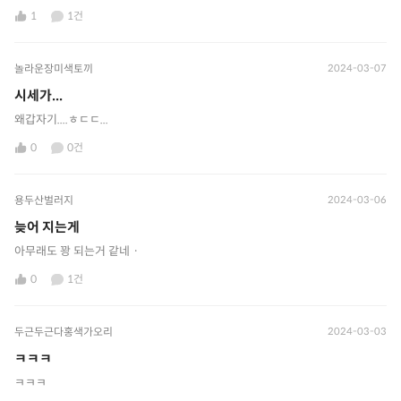
1
1건
놀라운장미색토끼
2024-03-07
시세가...
왜갑자기....ㅎㄷㄷ...
0
0건
용두산벌러지
2024-03-06
늦어 지는게
아무래도 꽝 되는거 같네ㆍ
0
1건
두근두근다홍색가오리
2024-03-03
ㅋㅋㅋ
ㅋㅋㅋ