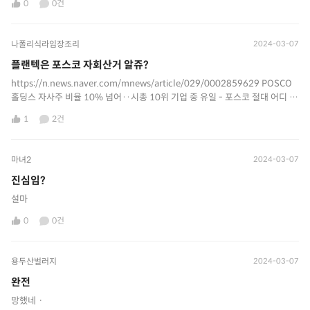
0
0건
나폴리식라임장조리
2024-03-07
플랜텍은 포스코 자회산거 알쥬?
https://n.news.naver.com/mnews/article/029/0002859629 POSCO
홀딩스 자사주 비율 10% 넘어‥시총 10위 기업 중 유일 - 포스코 절대 어디 안
간당게요. 국민기업이라구요
1
2건
마녀2
2024-03-07
진심임?
설마
0
0건
용두산벌러지
2024-03-07
완전
망했네ㆍ