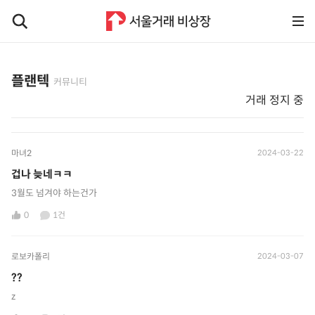
플랜텍
커뮤니티
거래 정지 중
마녀2
2024-03-22
겁나 늦네ㅋㅋ
3월도 넘겨야 하는건가
0
1건
로보카폴리
2024-03-07
??
z