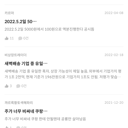
카르마
2022-04-08
2022.5.2일 50⋯
2022.5.2일 5000원에서 100원으로 액분진행한다 공시뜸
11
0건
비상장트레이더
2022-02-18
새벽배송 기업 중 유일⋯
새벽배송 기업 중 유일한 흑자, 상장 가능성이 제일 높음, 외부에서 기업가치 평
가 1조 2천억, 현재 기준가 196만원으로 기업가치 1조도 안됨. 저평가 맞습니
다.
3
0건
꺄르륵황토색해파리
2021-12-20
주가 너무 비싸네 쿠팡⋯
주가 너무 비싸네 쿠팡 한테 안될텐데 공룡만 살아남음
1
0건