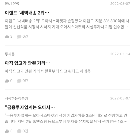
BW1995
2022-06-07
이랜드 '새벽배송 2위⋯
이랜드 '새벽배송 2위' 오아시스마켓과 손잡았다 이랜드, 지분 3% 330억에 사
들여 신선식품 시장서 시너지 기대 오아시스마켓의 시설투자나 기업 인수합병
(M&A) 등에도 이랜드그룹이 우선적으로 참여하기로 했다.
3
0건
https://www.hankyung.com/economy/article/2022060741071
루피몽
2022-05-14
아직 입고가 안된 거라⋯
아직 입고가 안된 거라서 월욜부터 입고 된다고 하네용
0
0건
자랑하는청록꿩
2022-05-07
“금융투자업계는 오아시⋯
“금융투자업계는 오아시스마켓의 적정 기업가치를 3조원 내외로 전망하고 있
습니다. 지난 2월 홈앤쇼핑 등으로부터 투자를 유치했을 당시 평가받은 1조원
에 비해 세 배 가량 오른 규모입니다.” <MTN뉴스, ’2022.5.2>
3
0건
https://news.mtn.co.kr/news-detail/2022050217005117877