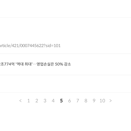
article/421/0007445622?sid=101
 2조774억 '역대 최대'…영업손실은 50% 감소
<
1
2
3
4
5
6
7
8
9
10
>