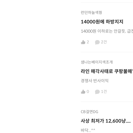
런던하늘색꿩
14000원에 하방지지
14000원 이하로는 안갈듯, 
2
2건
샘나는베이지색조개
라인 매각사태로 쿠팡불매
경쟁사 반사이익
0
1건
CB걸면DG
사상 최저가 12,600냥....
바닥...^^