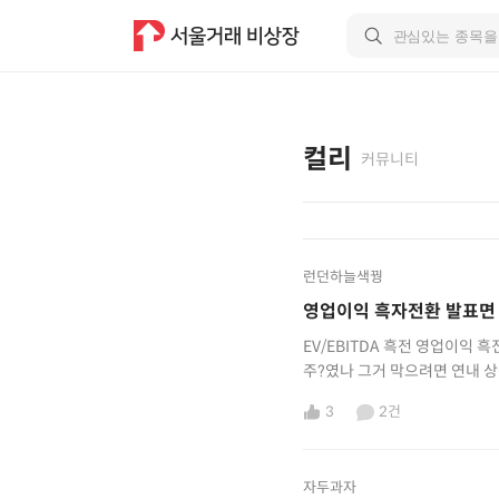
컬리
커뮤니티
런던하늘색꿩
영업이익 흑자전환 발표면
EV/EBITDA 흑전 영업이익 흑전 증권신고서 제출(6월-7월) 
3
2건
자두과자