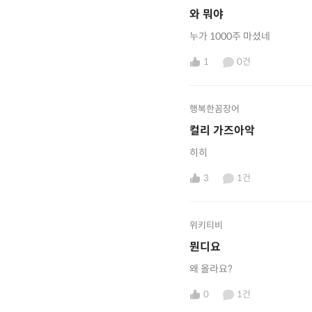
와 뭐야
누가 1000주 마셨네
1
0건
행복한꼼장어
컬리 가즈아악
히히
3
1건
위키티비
뭔디요
왜 올라요?
0
1건