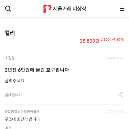
컬리
1,800 (+7.50%)
25,800원
초검랑
2024.02.26
3년전 6만원에 물린 호구입니다
살려주세요
1
5건
종알종알보라오징어볶음
2024.02.29
구조대 조만간 옵니다
0