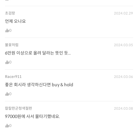
초검랑
2024.02.29
언제 오나요
0
불꽃처럼
2024.03.05
6만원 이상으로 올려 달라는 뜻인 듯...
0
Racer911
2024.03.06
좋은 회시라 생각하신다면 buy & hold
0
칼칼한군청색절편
2024.03.08
97000원에 사서 물타기했네요.
0