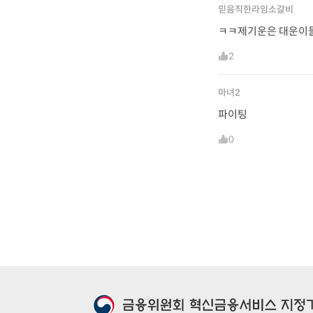
믿음직한라임소갈비
ㅋㅋ제기운은 대운이
2
마녀2
파이팅
0