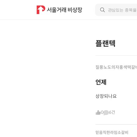
플랜텍
질풍노도의자홍색떡갈
언제
상장되나요
0
6건
믿음직한라임소갈비