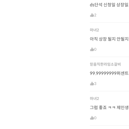
ds단석 신청일 상장
2
마녀2
아직 상장 될지 안될지
0
믿음직한라임소갈비
99.99999999퍼센
3
마녀2
그럼 좋죠 ㅋㅋ 제인생
0