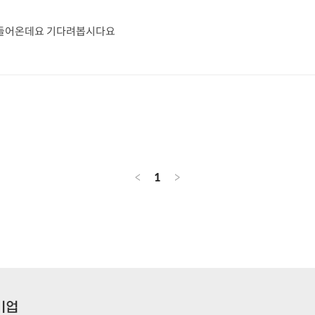
들어온데요 기다려봅시다요
<
1
>