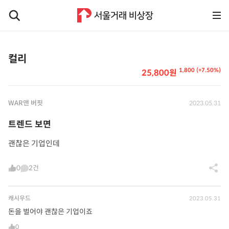
컬리
1,800 (+7.50%)
25,800원
WAR앤 버핏
2023.05.31
트렌드 보면
괜찮은 기업인데
0
2건
캐시우드
2023.05.31
돈을 벌어야 괜찮은 기업이죠
0