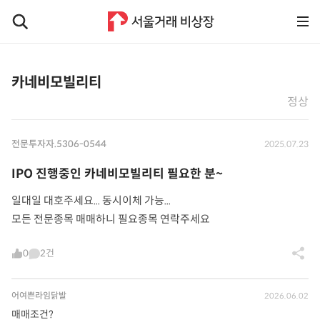
카네비모빌리티
정상
전문투자자.5306-0544
2025.07.23
IPO 진행중인 카네비모빌리티 필요한 분~
일대일 대호주세요... 동시이체 가능...
모든 전문종목 매매하니 필요종목 연락주세요
0
2건
어여쁜라임닭발
2026.06.02
매매조건?