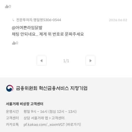
0
↳
전문투자자.영일영5306-0544
2026.06.02
@어여쁜라임닭발
채팅 안되네요... 제게 위 번호로 문짜주세요
0
1/1
서울거래 비상장 고객센터
운영시간
평일 9시 ~ 16시 (점심 12시 ~ 13시)
고객센터
상담 서울거래 앱 > 고객센터
카카오톡
pf.kakao.com/_xoxmVGT (바로가기)