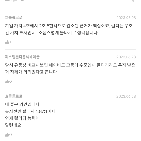
호롤롤로로
2023.05.08
기업 가치 4조에서 2조 9천억으로 감소된 근거가 핵심이죠. 컬리는 무조
건 가치 투자인데.. 조심스럽게 물타기로 생각합니다
1
파스텔톤다홍색베이글
2023.06.28
당시 유동성 비교해보면 네이버도 고등어 수준인데 물타기라도 투자 받은
거 자체가 의의있다고 봅니다
0
호롤롤로로
2023.06.28
네 좋은 의견입니다.
흑자전환 실패시 1.87:1이니
인제 컬리의 능력에
달렸네요
0