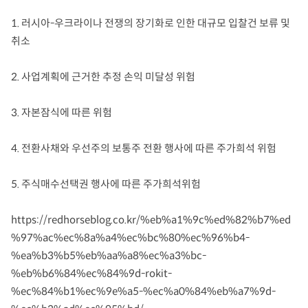
1. 러시아-우크라이나 전쟁의 장기화로 인한 대규모 입찰건 보류 및
취소
2. 사업계획에 근거한 추정 손익 미달성 위험
3. 자본잠식에 따른 위험
4. 전환사채와 우선주의 보통주 전환 행사에 따른 주가희석 위험
5. 주식매수선택권 행사에 따른 주가희석위험
https://redhorseblog.co.kr/%eb%a1%9c%ed%82%b7%ed
%97%ac%ec%8a%a4%ec%bc%80%ec%96%b4-
%ea%b3%b5%eb%aa%a8%ec%a3%bc-
%eb%b6%84%ec%84%9d-rokit-
%ec%84%b1%ec%9e%a5-%ec%a0%84%eb%a7%9d-