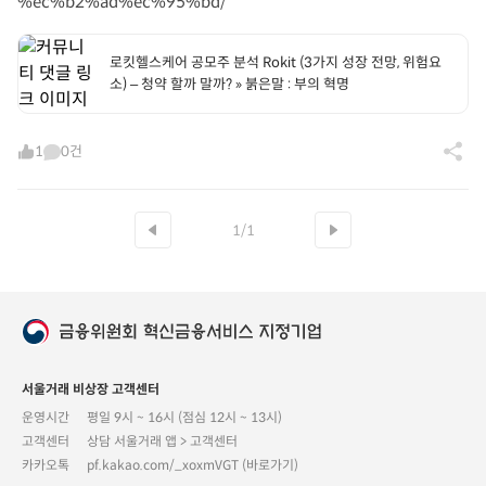
%ec%b2%ad%ec%95%bd/
로킷헬스케어 공모주 분석 Rokit (3가지 성장 전망, 위험요
소) – 청약 할까 말까? » 붉은말 : 부의 혁명
1
0건
1/1
서울거래 비상장 고객센터
운영시간
평일 9시 ~ 16시 (점심 12시 ~ 13시)
고객센터
상담 서울거래 앱 > 고객센터
카카오톡
pf.kakao.com/_xoxmVGT (바로가기)