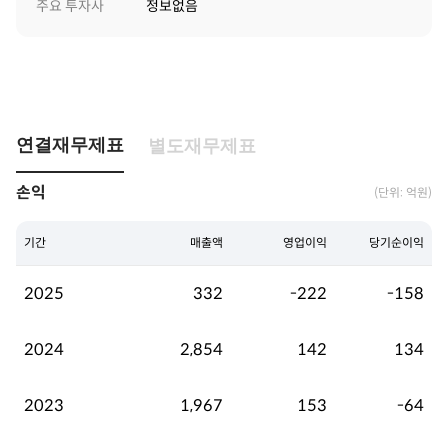
주요 투자사
정보없음
연결재무제표
별도재무제표
손익
(단위: 억원)
기간
매출액
영업이익
당기순이익
2025
332
-222
-158
2024
2,854
142
134
2023
1,967
153
-64