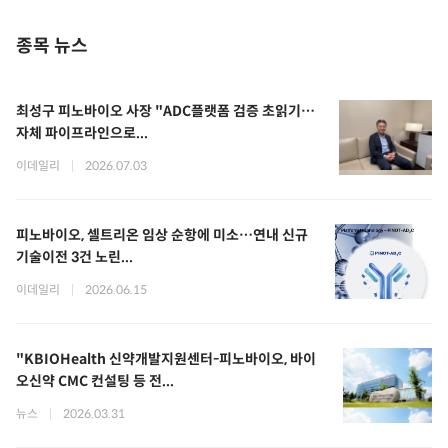
종목 뉴스
최성구 피노바이오 사장 "ADC플랫폼 검증 초읽기…
자체 파이프라인으로...
이데일리
|
2026.07.03
피노바이오, 셀트리온 임상 순항에 미소…연내 신규
기술이전 3건 노린...
이데일리
|
2026.06.15
"KBIOHealth 신약개발지원센터-피노바이오, 바이
오신약 CMC 컨설팅 등 전...
뉴스
|
2026.03.31