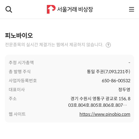
피노바이오
전문종목의 실시간 체결가는 웹에서 제공하지 않습니다.
추정 시가총액
-
총 발행 주식
통일 주권(7,093,231주)
사업자등록번호
650-86-00532
대표이사
정두영
주소
경기 수원시 영통구 광교로 156, 8
03호.804호.805호.806호.807호.8
08호.813호 (이의동,광교비즈니스
웹 사이트
https://www.pinobio.com
센터)