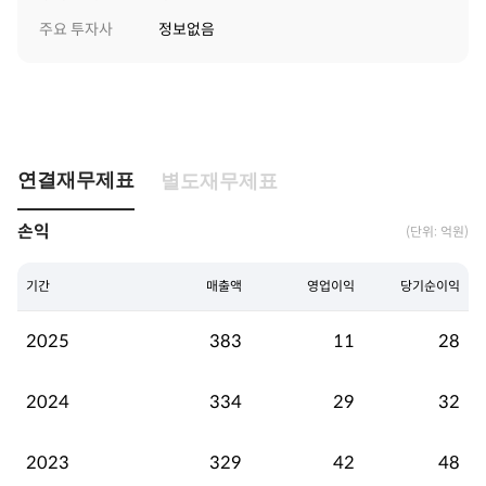
주요 투자사
정보없음
연결재무제표
별도재무제표
손익
(단위: 억원)
기간
매출액
영업이익
당기순이익
2025
383
11
28
2024
334
29
32
2023
329
42
48