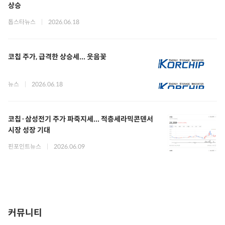
상승
톱스타뉴스
|
2026.06.18
코칩 주가, 급격한 상승세... 웃음꽃
뉴스
|
2026.06.18
코칩·삼성전기 주가 파죽지세... 적층세라믹콘덴서
시장 성장 기대
핀포인트뉴스
|
2026.06.09
커뮤니티