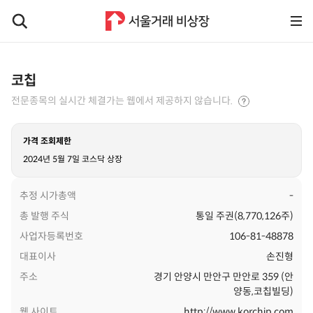
코칩
전문종목의 실시간 체결가는 웹에서 제공하지 않습니다.
가격 조회제한
2024년 5월 7일 코스닥 상장
추정 시가총액
-
총 발행 주식
통일 주권(8,770,126주)
사업자등록번호
106-81-48878
대표이사
손진형
주소
경기 안양시 만안구 만안로 359 (안
양동,코칩빌딩)
웹 사이트
http://www.korchip.com