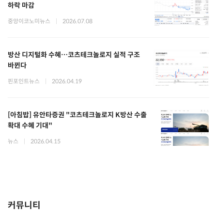
하락 마감
중앙이코노미뉴스
|
2026.07.08
방산 디지털화 수혜…코츠테크놀로지 실적 구조
바뀐다
핀포인트뉴스
|
2026.04.19
[아침밥] 유안타증권 "코츠테크놀로지 K방산 수출
확대 수혜 기대"
뉴스
|
2026.04.15
커뮤니티