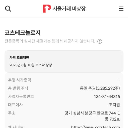
코츠테크놀로지
전문종목의 실시간 체결가는 웹에서 제공하지 않습니다.
가격 조회제한
2023년 8월 10일 코스닥 상장
추정 시가총액
-
총 발행 주식
통일 주권(5,285,292주)
사업자등록번호
134-81-44315
대표이사
조지원
주소
경기 성남시 분당구 판교로 744, C
동 702호
웹 사이트
https://www.cotstech.com