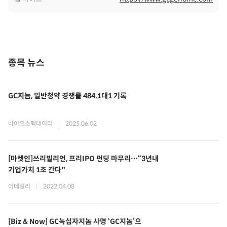
종목 뉴스
GC지놈, 일반청약 경쟁률 484.1대1 기록
바이오스펙테이터
|
2025.06.02
[마켓인]쓰리빌리언, 프리IPO 펀딩 마무리…“3년내
기업가치 1조 간다"
이데일리
|
2022.04.08
[Biz & Now] GC녹십자지놈 사명 ‘GC지놈’으