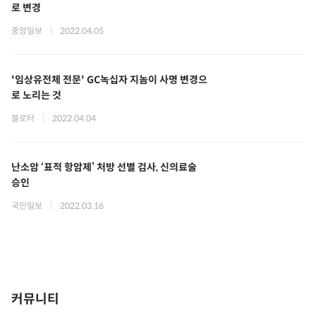
로 변경
중앙일보
|
2022.04.05
'임상유전체 전문' GC녹십자 지놈이 사명 변경으
로 노리는 것
블로터
|
2022.04.04
난소암 ‘표적 항암제’ 처방 선별 검사, 신의료술
승인
국민일보
|
2022.03.16
커뮤니티