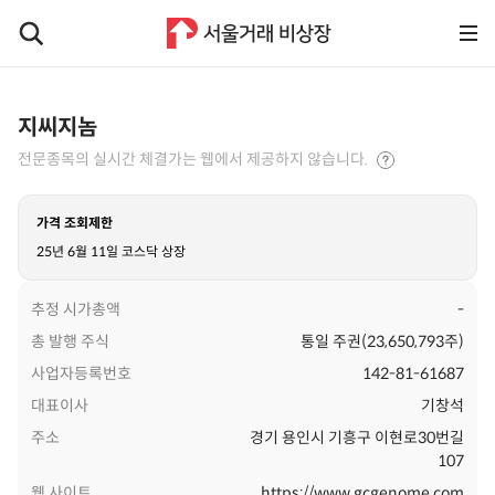
지씨지놈
전문종목의 실시간 체결가는 웹에서 제공하지 않습니다.
가격 조회제한
25년 6월 11일 코스닥 상장
추정 시가총액
-
총 발행 주식
통일 주권(23,650,793주)
사업자등록번호
142-81-61687
대표이사
기창석
주소
경기 용인시 기흥구 이현로30번길
107
웹 사이트
https://www.gcgenome.com