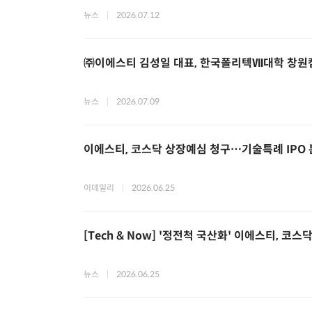
뉴스
|
2026.07.12
㈜이에스티 김성일 대표, 한국폴리텍Ⅶ대학 창원
뉴스
|
2026.07.09
이에스티, 코스닥 상장예심 청구…기술특례 IPO
이데일리
|
2026.06.25
[Tech & Now] '정전척 국산화' 이에스티, 코스
뉴스
|
2026.06.25