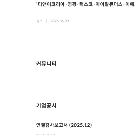
'티앤이코리아·영광·럭스코·아이알큐더스·이에스
뉴스
|
2026.06.23
커뮤니티
기업공시
연결감사보고서 (2025.12)