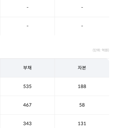
-
-
-
-
(단위: 억원)
부채
자본
535
188
467
58
343
131