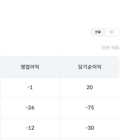
연결
별도
(단위: 억원)
영업이익
당기순이익
-1
20
-26
-75
-12
-30