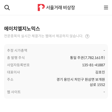
에이치엘지노믹스
전문종목의 실시간 체결가는 웹에서 제공하지 않습니다.
추정 시가총액
-
총 발행 주식
통일 주권(7,782,161주)
사업자등록번호
135-81-41887
대표이사
김호진
주소
경기 용인시 처인구 원삼면 보개원
삼로 1552
웹 사이트
-