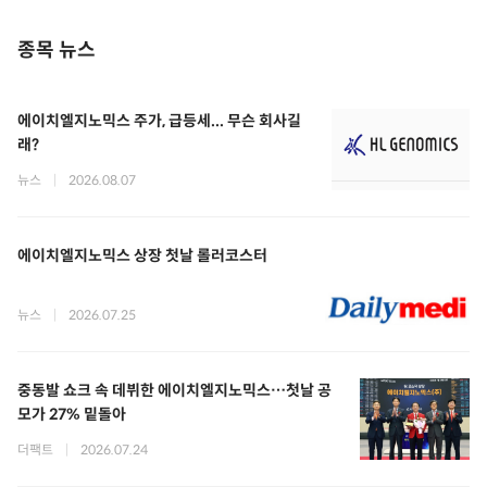
종목 뉴스
에이치엘지노믹스 주가, 급등세... 무슨 회사길
래?
뉴스
|
2026.08.07
에이치엘지노믹스 상장 첫날 롤러코스터
뉴스
|
2026.07.25
중동발 쇼크 속 데뷔한 에이치엘지노믹스…첫날 공
모가 27% 밑돌아
더팩트
|
2026.07.24