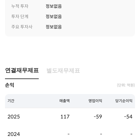
누적 투자
정보없음
투자 단계
정보없음
주요 투자사
정보없음
연결재무제표
별도재무제표
손익
(단위: 억원)
기간
매출액
영업이익
당기순이익
2025
117
-59
-54
2024
-
-
-