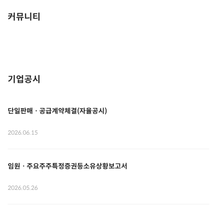
커뮤니티
기업공시
단일판매ㆍ공급계약체결(자율공시)
2026.06.15
임원ㆍ주요주주특정증권등소유상황보고서
2026.05.26