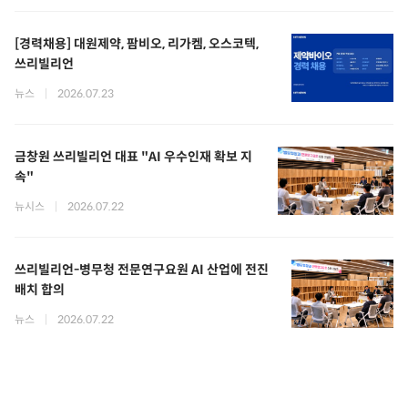
[경력채용] 대원제약, 팜비오, 리가켐, 오스코텍,
쓰리빌리언
뉴스
|
2026.07.23
금창원 쓰리빌리언 대표 "AI 우수인재 확보 지
속"
뉴시스
|
2026.07.22
쓰리빌리언-병무청 전문연구요원 AI 산업에 전진
배치 합의
뉴스
|
2026.07.22