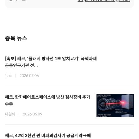
종목 뉴스
[속보] 쎄크, '플래시 방사선 1초 암치료기' 국책과제
공동연구기관 선...
뉴스
|
2026.07.06
쎄크, 한화에어로스페이스에 방산 검사장비 추가
수주
디일렉
|
2026.06.09
쎄크, 42억 3천만 원 비파괴검사기 공급계약→매