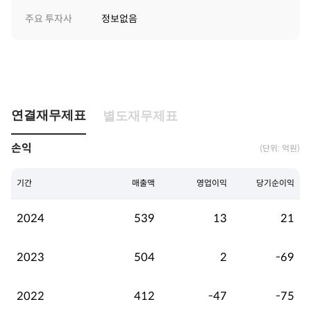
주요 투자사
정보없음
연결재무제표
별도재무제표
손익
(단위: 억원)
기간
매출액
영업이익
당기순이익
2024
539
13
21
2023
504
2
-69
2022
412
-47
-75