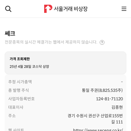
쎄크
전문종목의 실시간 체결가는 웹에서 제공하지 않습니다.
가격 조회제한
25년 4월 28일 코스닥 상장
추정 시가총액
-
총 발행 주식
통일 주권(8,825,535주)
사업자등록번호
124-81-71120
대표이사
김종현
주소
경기 수원시 권선구 산업로155번
길 111
웹 사이트
https://www.seceng.co.kr/