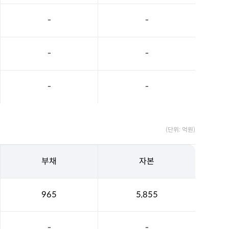
-
-
-
-
-
-
(단위: 억원)
부채
자본
965
5,855
-
-