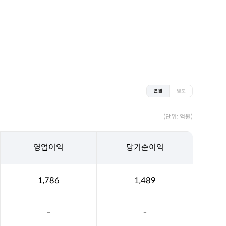
연결
별도
(단위: 억원)
영업이익
당기순이익
1,786
1,489
-
-