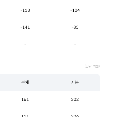
-113
-104
-141
-85
-
-
(단위: 억원)
부채
자본
161
302
111
326