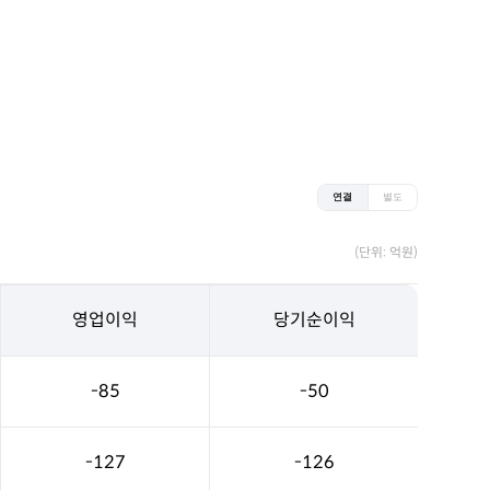
연결
별도
(단위: 억원)
영업이익
당기순이익
-85
-50
-127
-126