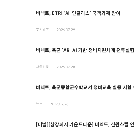
버넥트, ETRI ‘AI-인글라스’ 국책과제 참여
조선비즈
|
2026.07.29
버넥트, 육군 ‘AR·AI 기반 정비지원체계 전투실험’ 사
서울신문
|
2026.07.28
버넥트, 육군종합군수학교서 정비교육 실증 시험 수행.
뉴스
|
2026.07.28
[더벨][상장폐지 카운트다운] 버넥트, 신원스틸 인수