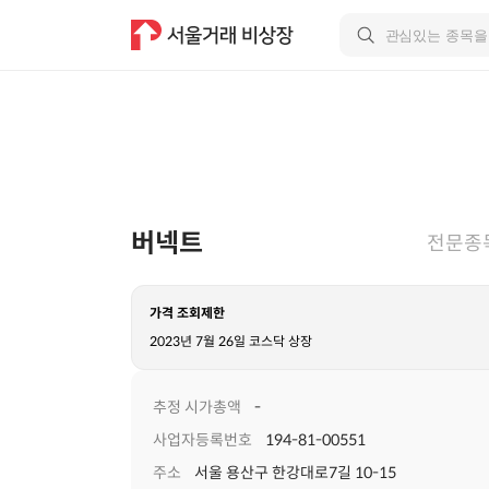
버넥트
전문종
가격 조회제한
2023년 7월 26일 코스닥 상장
추정 시가총액
-
사업자등록번호
194-81-00551
주소
서울 용산구 한강대로7길 10-15