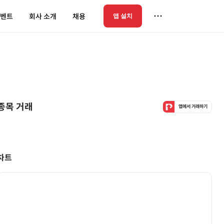
벤트
회사 소개
채용
앱 설치
종목 거래
앱에서 거래하기
차트