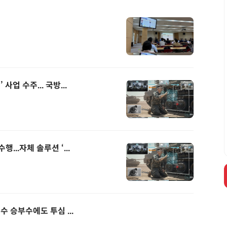
업 수주... 국방...
..자체 솔루션 ‘...
 승부수에도 투심 ...