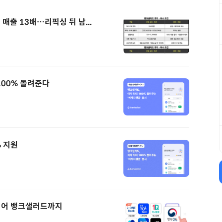
 매출 13배…리픽싱 뒤 남...
100% 돌려준다
% 지원
이어 뱅크샐러드까지