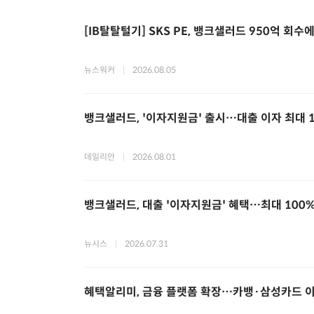
[IB탈탈털기] SKS PE, 뱅크샐러드 950억 회수에
뉴스워커
|
2026.08.05
뱅크샐러드, '이자지원금' 출시…대출 이자 최대 
데일리안
|
2026.08.01
뱅크샐러드, 대출 '이자지원금' 혜택…최대 100
뉴시스
|
2026.07.31
혜택알리미, 금융 플랫폼 확장…카뱅·삼성카드 