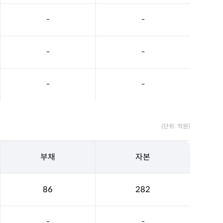
-
-
-
-
-
-
(단위: 억원)
부채
자본
86
282
-
-