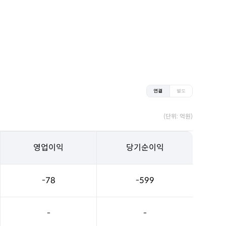
연결
별도
(단위: 억원)
영업이익
당기순이익
-78
-599
-
-