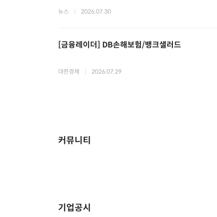
뉴스
|
2026.07.30
[금융레이더] DB손해보험/뱅크샐러드
대한경제
|
2026.07.29
커뮤니티
기업공시