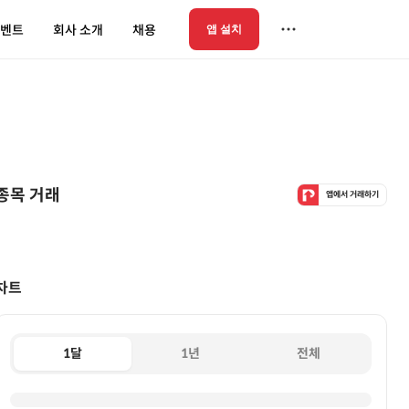
벤트
회사 소개
채용
앱 설치
종목 거래
앱에서 거래하기
차트
1달
1년
전체