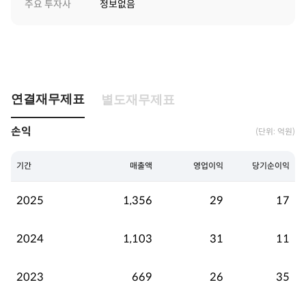
주요 투자사
정보없음
연결재무제표
별도재무제표
손익
(단위: 억원)
기간
매출액
영업이익
당기순이익
2025
1,356
29
17
2024
1,103
31
11
2023
669
26
35