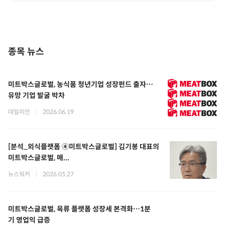
종목 뉴스
미트박스글로벌, 농식품 청년기업 성장펀드 출자…
유망 기업 발굴 박차
데일리안
|
2026.06.19
[분석_외식플랫폼 ④미트박스글로벌] 김기봉 대표의
미트박스글로벌, 매...
뉴스워커
|
2026.05.27
미트박스글로벌, 육류 플랫폼 성장세 본격화…1분
기 영업익 급증