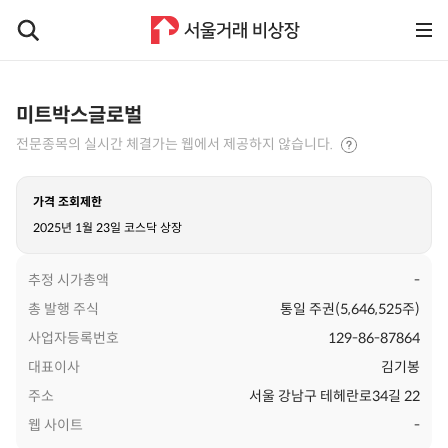
미트박스글로벌
전문종목의 실시간 체결가는 웹에서 제공하지 않습니다.
가격 조회제한
2025년 1월 23일 코스닥 상장
추정 시가총액
-
총 발행 주식
통일 주권(5,646,525주)
사업자등록번호
129-86-87864
대표이사
김기봉
주소
서울 강남구 테헤란로34길 22
웹 사이트
-