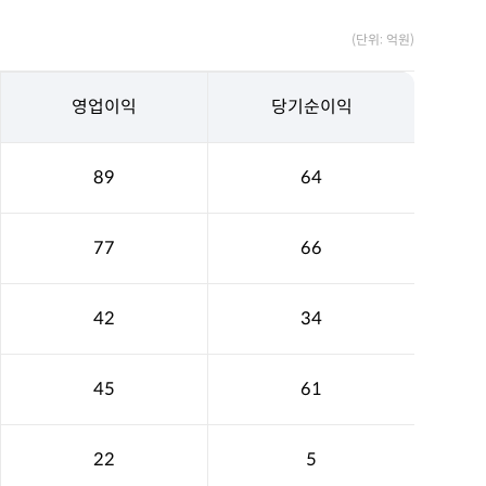
(단위: 억원)
영업이익
당기순이익
89
64
77
66
42
34
45
61
22
5