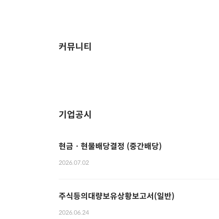
커뮤니티
기업공시
현금ㆍ현물배당결정 (중간배당)
2026.07.02
주식등의대량보유상황보고서(일반)
2026.06.24