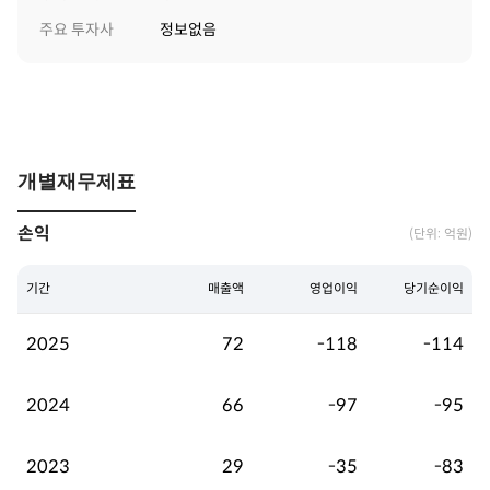
주요 투자사
정보없음
개별재무제표
손익
(단위: 억원)
기간
매출액
영업이익
당기순이익
2025
72
-118
-114
2024
66
-97
-95
2023
29
-35
-83