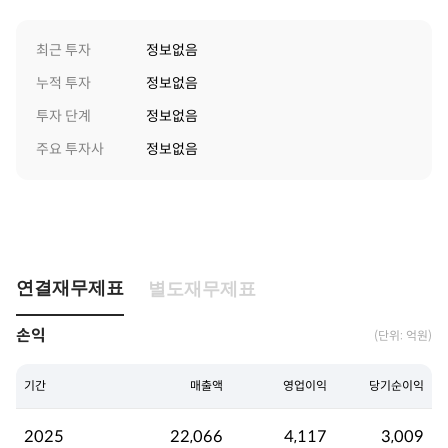
최근 투자
정보없음
누적 투자
정보없음
투자 단계
정보없음
주요 투자사
정보없음
연결재무제표
별도재무제표
손익
(단위: 억원)
기간
매출액
영업이익
당기순이익
2025
22,066
4,117
3,009