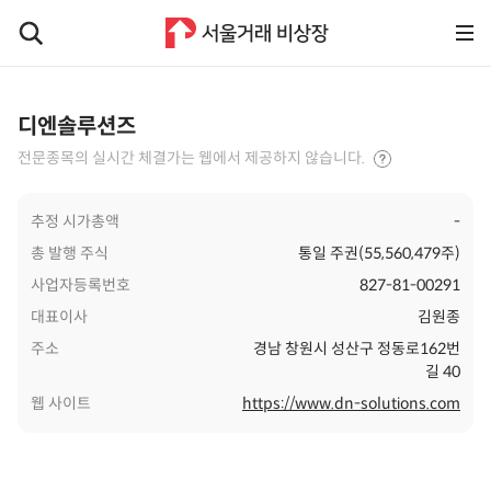
디엔솔루션즈
전문종목의 실시간 체결가는 웹에서 제공하지 않습니다.
추정 시가총액
-
총 발행 주식
통일 주권(55,560,479주)
사업자등록번호
827-81-00291
대표이사
김원종
주소
경남 창원시 성산구 정동로162번
길 40
웹 사이트
https://www.dn-solutions.com