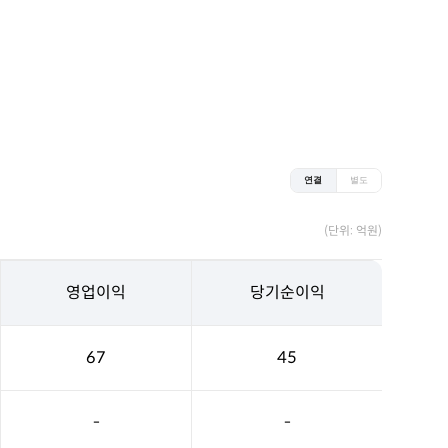
연결
별도
(단위: 억원)
영업이익
당기순이익
67
45
-
-