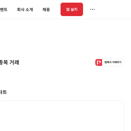
벤트
회사 소개
채용
앱 설치
종목 거래
앱에서 거래하기
차트