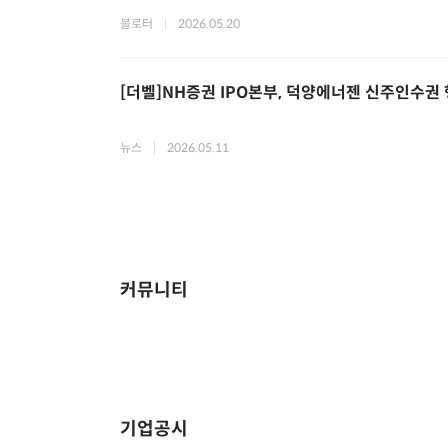
블로터
|
2026.05.20
[더벨]NH증권 IPO본부, 덕양에너젠 신주인수권
뉴스
|
2026.05.11
커뮤니티
기업공시