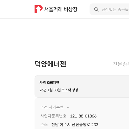
덕양에너젠
전문종
가격 조회제한
26년 1월 30일 코스닥 상장
추정 시가총액
-
사업자등록번호
121-88-01866
주소
전남 여수시 산단중앙로 233