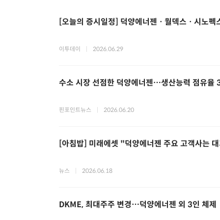
[오늘의 증시일정] 덕양에너젠ㆍ월덱스ㆍ시노펙스
이투데이
|
2026.06.29
수소 시장 선점한 덕양에너젠…생산능력 점유율 3
핀포인트뉴스
|
2026.06.20
[아침밥] 미래에셋 "덕양에너젠 주요 고객사는 대기업
뉴스
|
2026.06.18
DKME, 최대주주 변경…덕양에너젠 외 3인 체제