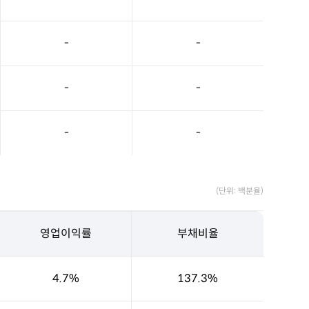
-
-
-
-
-
-
(단위: 백분율)
영업이익률
부채비율
4.7%
137.3%