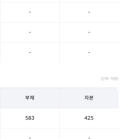
-
-
-
-
-
-
(단위: 억원)
부채
자본
583
425
-
-