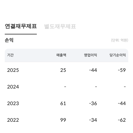
연결재무제표
별도재무제표
손익
(단위: 억원)
기간
매출액
영업이익
당기순이익
2025
25
-44
-59
2024
-
-
-
2023
61
-36
-44
2022
99
-34
-62