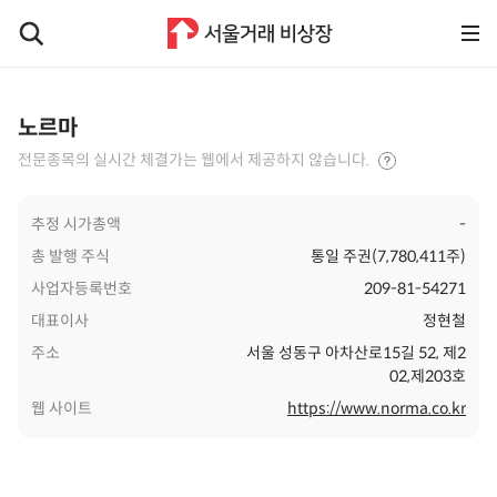
노르마
전문종목의 실시간 체결가는 웹에서 제공하지 않습니다.
추정 시가총액
-
총 발행 주식
통일 주권(7,780,411주)
사업자등록번호
209-81-54271
대표이사
정현철
주소
서울 성동구 아차산로15길 52, 제2
02,제203호
웹 사이트
https://www.norma.co.kr