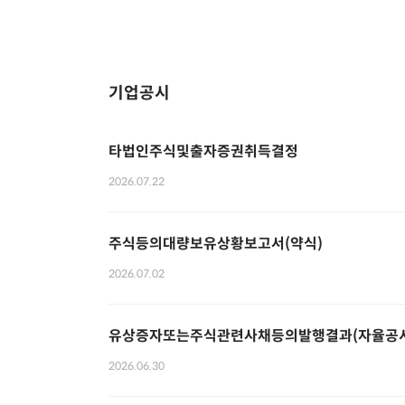
기업공시
타법인주식및출자증권취득결정
2026.07.22
주식등의대량보유상황보고서(약식)
2026.07.02
유상증자또는주식관련사채등의발행결과(자율공시
2026.06.30