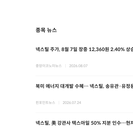
종목 뉴스
넥스틸 주가, 8월 7일 장중 12,360원 2.40% 상
중앙이코노미뉴스
|
2026.08.07
북미 에너지 대개발 수혜… 넥스틸, 송유관·유정
핀포인트뉴스
|
2026.07.24
넥스틸, 美 강관사 텍스아일 50% 지분 인수…현