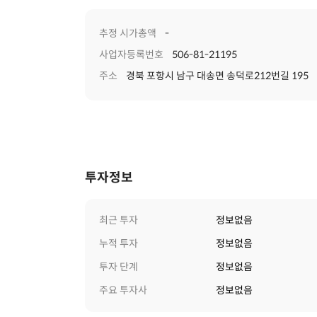
추정 시가총액
-
사업자등록번호
506-81-21195
주소
경북 포항시 남구 대송면 송덕로212번길 195
투자정보
최근 투자
정보없음
누적 투자
정보없음
투자 단계
정보없음
주요 투자사
정보없음