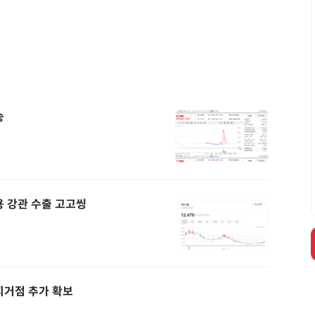
승
용 강관 수출 고고씽
지거점 추가 확보