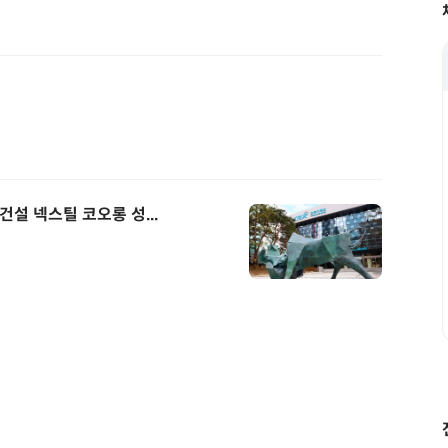
설 넥스틸 코오롱 성...