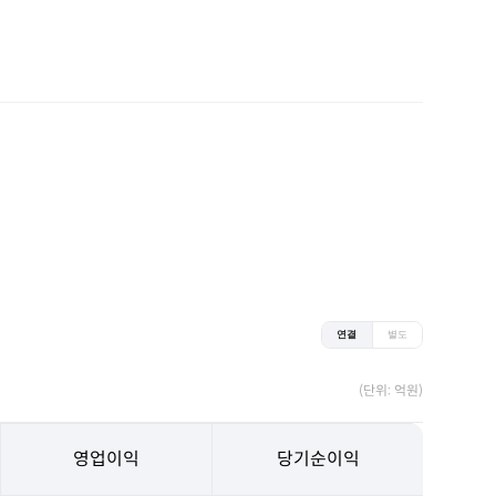
연결
별도
(단위: 억원)
영업이익
당기순이익