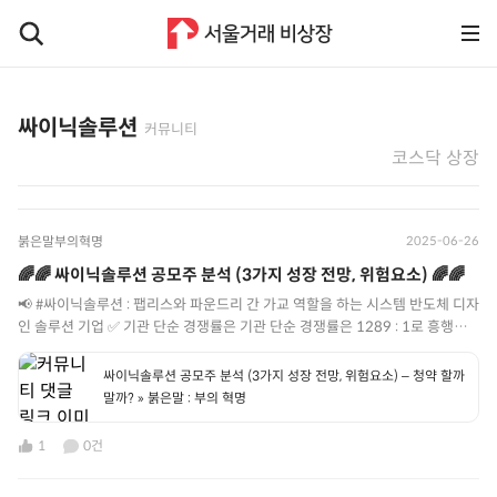
싸이닉솔루션
커뮤니티
코스닥 상장
붉은말부의혁명
2025-06-26
🌈🌈 싸이닉솔루션 공모주 분석 (3가지 성장 전망, 위험요소) 🌈🌈
📢 #싸이닉솔루션 : 팹리스와 파운드리 간 가교 역할을 하는 시스템 반도체 디자
인 솔루션 기업 ✅ 기관 단순 경쟁률은 기관 단순 경쟁률은 1289 : 1로 흥행에
성공 ✅ 희망공모가 밴드 상단인 4,700원 이상 비율이 99.32% 로 4,700원 공
모가 확정 ✅ 유통가능 물량은 32.3% (구주매출 물량은 17.48% ) ✅ 비교기업
싸이닉솔루션 공모주 분석 (3가지 성장 전망, 위험요소) – 청약 할까
: #AlchipTechnologies #Global Unichip 🚩[ 성장 전망 ] 1️⃣ SK하이닉스시
말까? » 붉은말 : 부의 혁명
스템IC의 국내 유일 디자인하우스 파트너십 2️⃣ 220개 이상의 팹리스 고객사와
다양한 공정을 연결하는 파운드리 연계 체계 구축 3️⃣ 온디바이스AI를 위한 고부
1
0건
가가치 MEMS, SWIR(근적외선) 센서 파운드리 사업화 🚩[ 위험 요소 ] 1️⃣ 8인
치 팹 수요가 12인치 팹으로 이전될 가능성 관련 위험 2️⃣ 매출 비중의 90%가