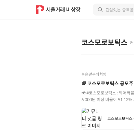
코스모로보틱스
커
붉은말부의혁명
🌈 코스모로보틱스 공모주 
📢 #코스모로보틱스 : 웨어러블 로봇 전문기업 ✅ 기관 단순 경쟁률은 기관 단순 경쟁률은 114
6,000원 이상 비율이 91.12% 로 6,000 원 공모가 확정 ✅ 유통가능 물량은 32
틱스 #라온로보틱스 ✅ 경쟁사 #엔젤로보틱스 ​ 🚩[ 성장 전망 ] 1. 미국 홈유즈(Home-use) 시장 진출 및 글로벌 매출 가속화 2. 전 연령대를
아우르는 웨어러블 로봇 풀 라인업 확보 3. 국내 유일 'FDA 510(k) + CE' 동시 보유 🚩[ 위험 요소 ] 1. 
코스모로보틱스 공모
역성장 우려 2. 불안정한 재무 구조 및 지속적인 현금 흐름 악화 3. 특정 국가 및 제품에 편중된 매출 구조와 규제 리스크 👇👇 청약 할까 말까 확
인하세요 👇👇 https:/