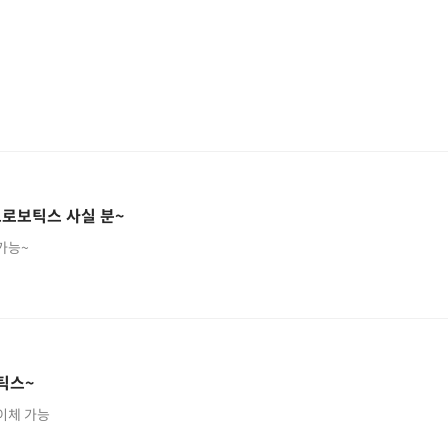
모로보틱스 사실 분~
가능~
틱스~
락주세요.. 동시이체 가능