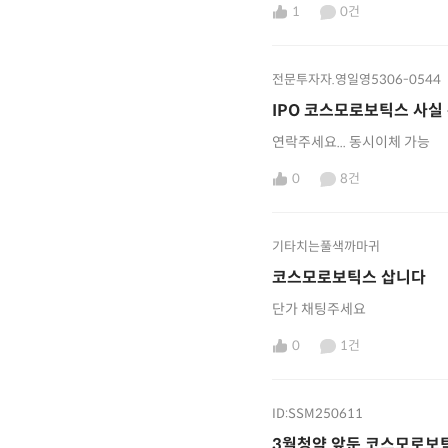
1
0건
전문투자자.영일영5306-0544
IPO 코스모로보틱스 사실 
연락주세요... 동시이체 가능
0
8건
기타치는풀색까마귀
코스모로보틱스 삽니다
단가 채팅주세요
0
1건
ID:SSM250611
3월청약 앞둔 코스모로보틱