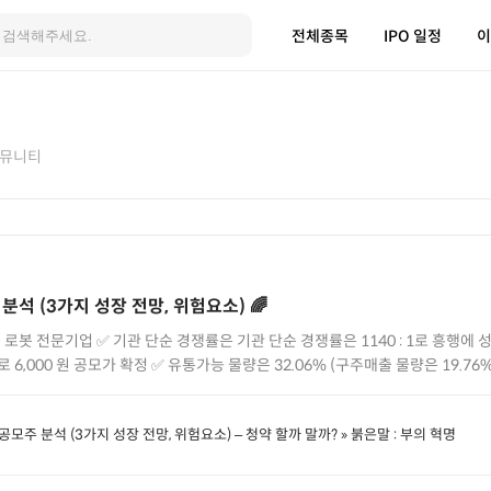
전체종목
IPO 일정
이
뮤니티
분석 (3가지 성장 전망, 위험요소) 🌈
0 : 1로 흥행에 성공 ✅ 희망공모가 밴드 상단인
.06% (구주매출 물량은 19.76% ) ✅ 비교기업 : #피앤에스로보
미래 추정치와 실제 실적 간의 괴리 및
주 분석 (3가지 성장 전망, 위험요소) – 청약 할까 말까? » 붉은말 : 부의 혁명
/redhorseblog.co.kr/cosmo-robotics/