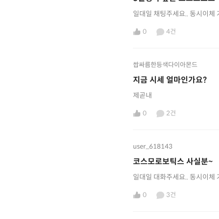
일대일 채팅주세요.. 동시이체 
0
4건
쌉싸름한등색다이아몬드
지금 시세 얼마인가요?
제곧내
0
2건
user_618143
코스모로보틱스 사실분~
일대일 대화주세요.. 동시이체 
0
3건