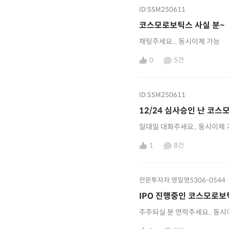
ID:SSM250611
코스모로보틱스 사실 분~
채팅주세요... 동시이체 가능
0
5건
ID:SSM250611
12/24 심사승인 난 코스
일대일 대화주세요.. 동시이체 
1
8건
전문투자자.영일영5306-0544
IPO 진행중인 코스모로보
주주되실 분 연