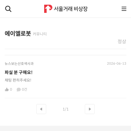
에이엘로봇
커뮤니티
정상
뉴스보는산호색사과
2026-06-13
파실 분 구해요!
채팅 편히주세요!
0
0건
1/1