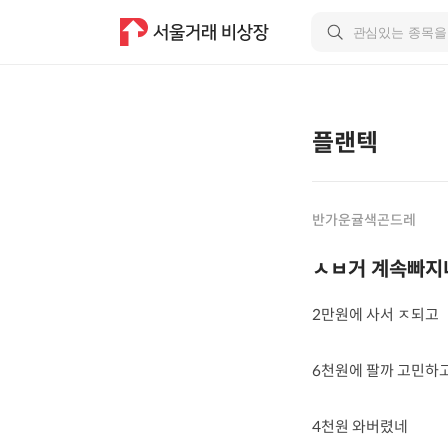
플랜텍
반가운귤색곤드레
ㅅㅂ거 계속빠지
2만원에 사서 ㅈ되고
6천원에 팔까 고민하
4천원 와버렸네