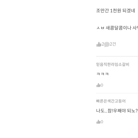
조만간 1천원 되겠네
ㅅㅂ 새콤달콤이나 
2
2건
믿음직한라임소갈비
ㅋㅋㅋ
0
빠른은색간고등어
나도...참!우째야 되노?
0