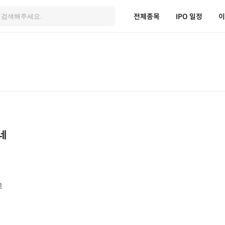
전체종목
IPO 일정
이
네
고